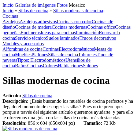
Inicio
Galerías de imágenes
Fotos
Mosaico
Inicio
»
Sillas de cocina
»
Sillas modernas de cocina
Cocinas
Azulejos
Azulejos adhesivos
Cocinas con color
Cocinas de
diseño
Cocinas de madera
Cocinas modernas
Cocinas office
Cocinas
pequeñas
Encimeras
Ideas para cocinas
Iluminación
Renovar la
cocina
Servicio técnico
Suelos laminados
Trucos decorativos
Muebles y accesorios
Alfombras de cocina
Cortinas
Electrodomésticos
Mesas de
cocina
Muebles
Plafones
Sillas de cocina
Taburetes
Tipos de
neveras
Tipos: Electrodomésticos
Utensilios de
cocina
Baños
Cocinas
Colores
Habitaciones
Salones
Sillas modernas de cocina
Artículo:
Sillas de cocina
.
Descripción:
¿Estás buscando los muebles de cocina perfectos y ha
llegado el momento de escoger las sillas? Pues no te preocupes
porque a través del siguiente artículo queremos ayudarte, y para ello
te ofrecemos una guía con las sillas de cocina más destacadas.
Resolución:
856 x 604 (856x604 px)
Tamaño:
72 Kb