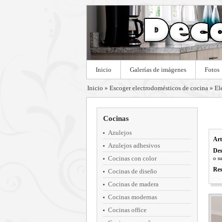
Inicio
Galerías de imágenes
Fotos
Inicio
»
Escoger electrodomésticos de cocina
»
El
Cocinas
Azulejos
Art
Azulejos adhesivos
Des
Cocinas con color
o s
Res
Cocinas de diseño
Cocinas de madera
Cocinas modernas
Cocinas office