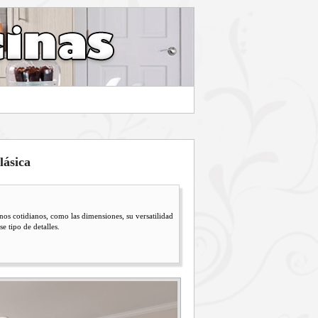
lásica
os cotidianos, como las dimensiones, su versatilidad
 tipo de detalles.