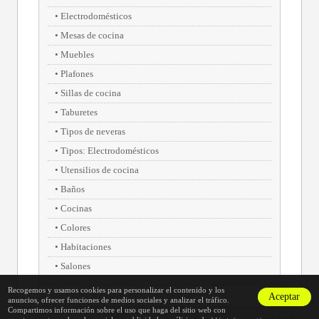
Electrodomésticos
Mesas de cocina
Muebles
Plafones
Sillas de cocina
Taburetes
Tipos de neveras
Tipos: Electrodomésticos
Utensilios de cocina
Baños
Cocinas
Colores
Habitaciones
Salones
Recogemos y usamos cookies para personalizar el contenido y los
Aceptar
anuncios, ofrecer funciones de medios sociales y analizar el tráfico.
Compartimos información sobre el uso que haga del sitio web con