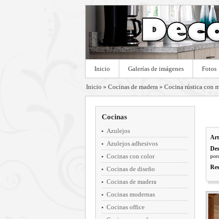
Inicio
Galerías de imágenes
Fotos
Inicio
»
Cocinas de madera
»
Cocina rústica con 
Cocinas
Azulejos
Art
Azulejos adhesivos
Des
Cocinas con color
por
Res
Cocinas de diseño
Cocinas de madera
Cocinas modernas
Cocinas office