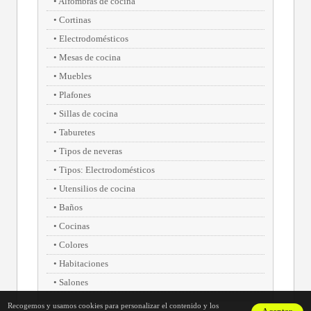
Alfombras de cocina
Cortinas
Electrodomésticos
Mesas de cocina
Muebles
Plafones
Sillas de cocina
Taburetes
Tipos de neveras
Tipos: Electrodomésticos
Utensilios de cocina
Baños
Cocinas
Colores
Habitaciones
Salones
Recogemos y usamos cookies para personalizar el contenido y los