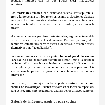
pequeños azulejos con los que podrás crear innovadores
mosaicos.
Los
materiales
también han cambiado mucho. Por supuesto el
gres y la porcelana son los reyes en cuanto a elecciones clásicas,
pero para los que buscáis acabados más actuales han llegado al
mercado materiales innovadores como el vidrio, el granito o la
pizarra.
Si vives en una casa que tiene bastantes años, seguramente tendrás
en la cocina azulejos de los de antaño. Para los que no podáis
permitiros cambiar las paredes enteras, deciros que también tenéis
alternativas para “actualizarlas”.
La más económica de ellas es
pintar los azulejos de la cocina
.
Para hacerlo solo necesitarás pintura de esmalte mate (la satinada
también valdría, pero los resultados son peores). Utiliza tu maña
con el pincel y tendrás una cocina nueva en pocas pasadas. Si te
atreves con la pintura de pizarra, el resultado será de lo más
innovador.
Por último, deciros que también podéis
instalar soluciones
encima de los azulejos
. Existen cristales en el mercado especiales
para conseguirlo solo pegándolos encima de los clásicos azulejos.
Galería de imágenes: Azulejos para cocina